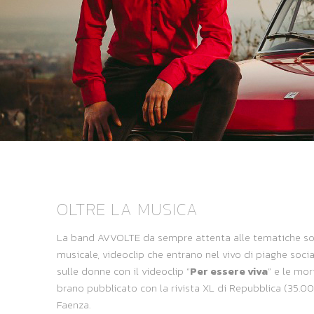
OLTRE LA MUSICA
La band AVVOLTE da sempre attenta alle tematiche social
musicale, videoclip che entrano nel vivo di piaghe social
sulle donne con il videoclip “
Per essere viva
” e le mor
brano pubblicato con la rivista XL di Repubblica (35.0
Faenza.