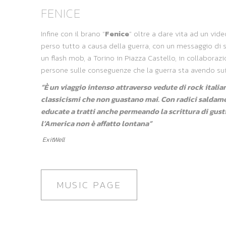
FENICE
Infine con il brano “
Fenice
” oltre a dare vita ad un vid
perso tutto a causa della guerra, con un messaggio di s
un flash mob, a Torino in Piazza Castello, in collabora
persone sulle conseguenze che la guerra sta avendo sui ci
“È un viaggio intenso attraverso vedute di rock ital
classicismi che non guastano mai. Con radici saldame
educate a tratti anche permeando la scrittura di gusti 
l’America non è affatto lontana”
ExitWell
MUSIC PAGE