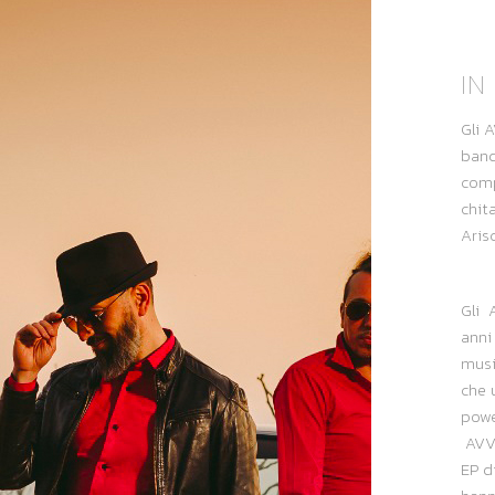
IN
Gli 
band
comp
chit
Aris
Gli 
anni
musi
che u
power
AVVO
EP d