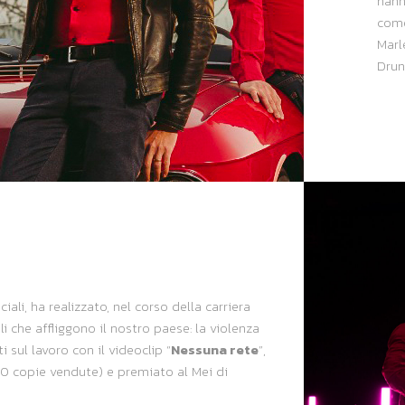
hann
come
Marl
Drunk
i, ha realizzato, nel corso della carriera
i che affliggono il nostro paese: la violenza
ti sul lavoro con il videoclip “
Nessuna rete
”,
00 copie vendute) e premiato al Mei di