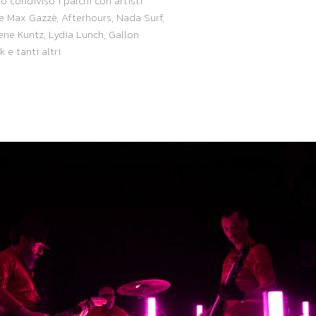
o condiviso i palchi con artisti
 Max Gazzè, Afterhours, Nada Surf,
ene Kuntz, Lydia Lunch, Gallon
 e tanti altri.