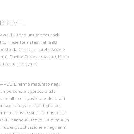
 BREVE…
AVVOLTE sono una storica rock
 torinese formatasi nel 1998,
osta da Christian Torelli (voce e
arra), Davide Cortese (basso), Mario
ci (batteria e synth)
AVVOLTE hanno maturato negli
 un personale approccio alla
ca e alla composizione dei brani
nisce la forza e l’istintività del
 trio a basi e synth futuristici. Gli
LTE hanno all’attivo 3 album e un
i nuova pubblicazione e negli anni