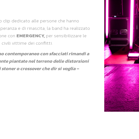
eo clip dedicato alle persone che hanno
peranza e di rinascita, la band ha realizzato
zione con
EMERGENCY,
per sensibilizzare le
vili vittime dei conflitti.
iano contemporaneo con sfacciati rimandi a
nte piantate nel terreno delle distorsioni
stoner o crossover che dir si voglia –